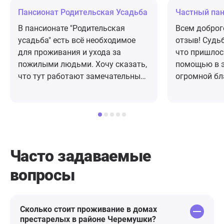
Пансионат Родительская Усадьба
Частный па
В пaнсионате "Родительская
Всем доброго
усадьба" есть всё необходимое
отзыв! Судьба так распорядилась
для проживания и ухода за
что пришлос
пожилыми людьми. Хочу сказать,
помощью в э
что тут работают замечательные
огромной бл
люди, которые не просто
основателям
выполняют свою работу, а делают
кому очень 
ее с душой🙏 Спасибо вам за то,
привезя сво
что вы уделяете столько времени
это забота , уважение и помощь 🙏
и сил нашим старикам, заботитесь
очень надеж
о них, кaк о своих родных!
Огромное сп
Часто задаваемые
Отличное питание, домашнее,
Александровне 🌹 за эту н
вопросы
нашей бабушке очень нравится, но
уверенность
хочу и подметить, что пансионат
пансионату 
окружён позитивом, организацией
праздников, конкурсов, очень
Сколько стоит проживание в домах
престарелых в районе Черемушки?
здорово! Всегда огромное