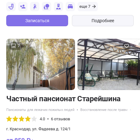
еще 7
Записаться
Подробнее
7
Частный пансионат Старейшина
Пансионаты для лежачих пожилых людей
Восстановление после травм
Нед
4.0
6 отзывов
г. Краснодар, ул. Фадеева д. 124/1