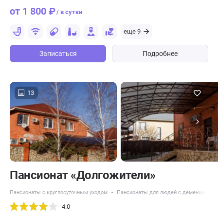
от 1 800 ₽
/ в сутки
еще 9
Записаться
Подробнее
13
Пансионат «Долгожители»
Пансионаты с круглосуточным уходом
Пансионаты для людей с деменцией
4.0