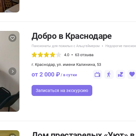
Добро в Краснодаре
Пансионаты для пожилых с Альцгеймером
Недорогие пансио
4.0
63 отзыва
г. Краснодар, ул. имени Калинина, 53
от 2 000 ₽
/ в сутки
Записаться
на экскурсию
Дом престарелых «Уют» в