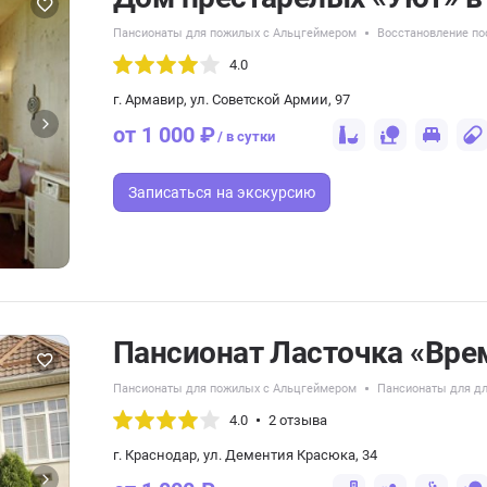
Пансионаты для пожилых с Альцгеймером
Восстановление по
4.0
г. Армавир, ул. Советской Армии, 97
от 1 000 ₽
/ в сутки
Записаться
на экскурсию
Пансионат Ласточка «Вре
Пансионаты для пожилых с Альцгеймером
Пансионаты для дл
4.0
2 отзыва
г. Краснодар, ул. Дементия Красюка, 34