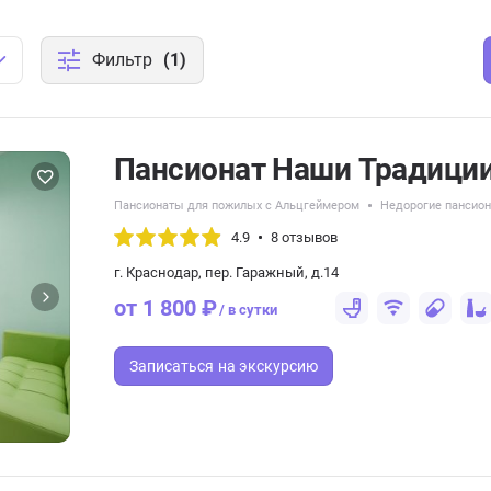
Фильтр
(1)
Пансионат Наши Традици
Пансионаты для пожилых с Альцгеймером
Недорогие пансио
4.9
8 отзывов
г. Краснодар, пер. Гаражный, д.14
от 1 800 ₽
/ в сутки
Записаться
на экскурсию