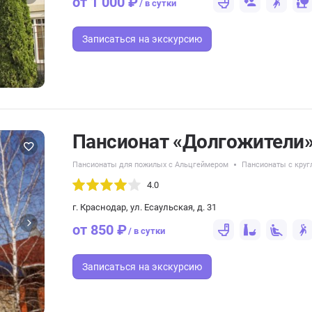
от 1 000 ₽
/ в сутки
Записаться
на экскурсию
Пансионат «Долгожители
Пансионаты для пожилых с Альцгеймером
Пансионаты с круг
4.0
г. Краснодар, ул. Есаульская, д. 31
от 850 ₽
/ в сутки
Записаться
на экскурсию