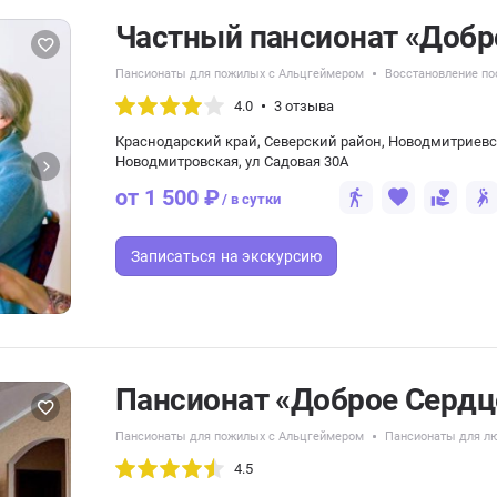
Частный пансионат «Доб
Пансионаты для пожилых с Альцгеймером
Восстановление по
4.0
3 отзыва
Краснодарский край, Северский район, Новодмитриевс
Новодмитровская, ул Садовая 30А
от 1 500 ₽
/ в сутки
Записаться
на экскурсию
Пансионат «Доброе Сердц
Пансионаты для пожилых с Альцгеймером
Пансионаты для л
4.5