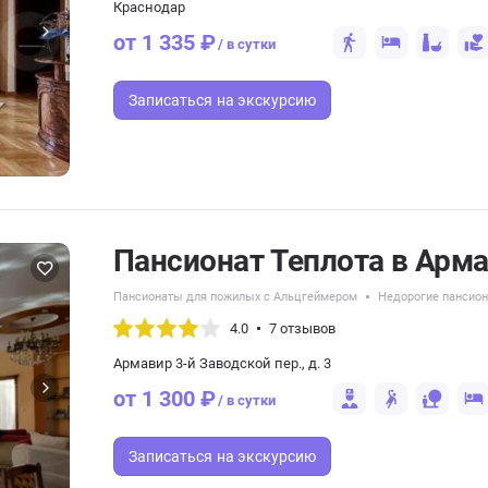
Краснодар
от 1 335 ₽
/ в сутки
Записаться
на экскурсию
Пансионат Теплота в Арм
Пансионаты для пожилых с Альцгеймером
Недорогие пансио
4.0
7 отзывов
Армавир 3-й Заводской пер., д. 3
от 1 300 ₽
/ в сутки
Записаться
на экскурсию