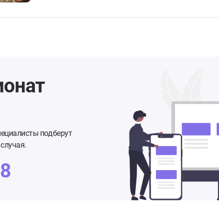
ионат
пециалисты подберут
случая.
48