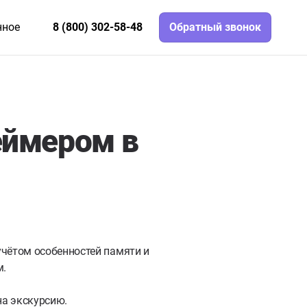
нное
8 (800) 302-58-48
Обратный звонок
еймером в
учётом особенностей памяти и
м.
на экскурсию.