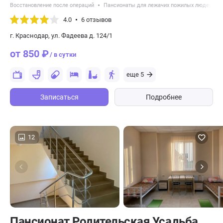
Восстановление после операций
Пансионаты для лежачих пожилых людей
4.0
6 отзывов
г. Краснодар, ул. Фадеева д. 124/1
от 850 ₽
/ в сутки
еще 5
Записаться
Подробнее
12
Пансионат Родительская Усадьба