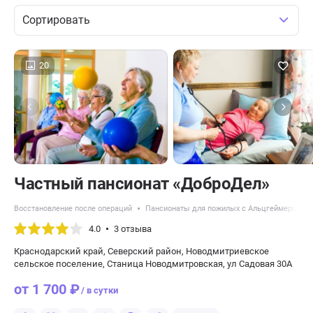
Сортировать
20
Частный пансионат «ДоброДел»
Восстановление после операций
Пансионаты для пожилых с Альцгеймером
4.0
3 отзыва
Краснодарский край, Северский район, Новодмитриевское
сельское поселение, Станица Новодмитровская, ул Садовая 30А
от 1 700 ₽
/ в сутки