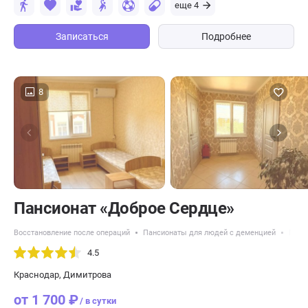
еще 4
Записаться
Подробнее
8
Пансионат «Доброе Сердце»
Восстановление после операций
Пансионаты для людей с деменцией
Панс
4.5
Краснодар, Димитрова
от 1 700 ₽
/ в сутки