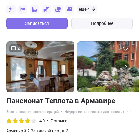
еще 4
Записаться
Подробнее
2
Пансионат Теплота в Армавире
Восстановление после операций
Недорогие пансионаты для пожилых
Панси
4.0
7 отзывов
Армавир 3-й Заводской пер., д. 3