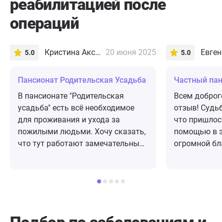
реабилитацией после
операций
Кристина Аксарина
20 июня 2025
5.0
5.0
Пансионат Родительская Усадьба
Частный па
В пaнсионате "Родительская
Всем доброго
усадьба" есть всё необходимое
отзыв! Судьба так распорядилась
для проживания и ухода за
что пришлос
пожилыми людьми. Хочу сказать,
помощью в э
что тут работают замечательные
огромной бл
люди, которые не просто
основателям
выполняют свою работу, а делают
кому очень 
ее с душой🙏 Спасибо вам за то,
привезя сво
что вы уделяете столько времени
это забота , уважение и помощь 🙏
и сил нашим старикам, заботитесь
очень надеж
о них, кaк о своих родных!
Огромное сп