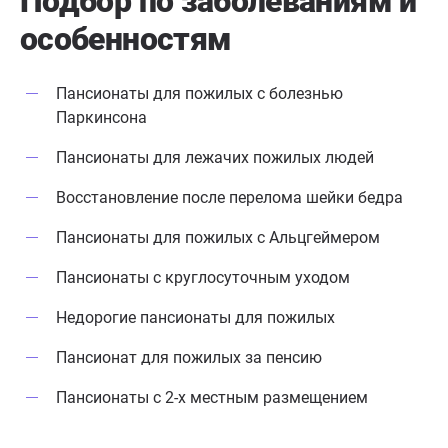
Подбор по заболеваниям
и
Отличное питание, домашнее,
Александровне 🌹 за эту н
особенностям
нашей бабушке очень нравится, но
уверенность
хочу и подметить, что пансионат
пансионату 
окружён позитивом, организацией
Пансионаты для пожилых с болезнью
праздников, конкурсов, очень
Паркинсона
здорово! Всегда огромное
желание, уезжая на море или по
Пансионаты для лежачих пожилых людей
работе, привезти и доверить
Восстановление после перелома шейки бедра
этому месту своих самых близких!
Пансионаты для пожилых с Альцгеймером
Пансионаты с круглосуточным уходом
Недорогие пансионаты для пожилых
Пансионат для пожилых за пенсию
Пансионаты с 2-х местным размещением