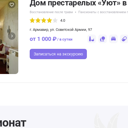
Дом престарелых «Уют» в
Восстановление после травм
Пансионаты с восстановлением п
4.0
г. Армавир, ул. Советской Армии, 97
от 1 000 ₽
/ в сутки
Записаться
на экскурсию
ионат