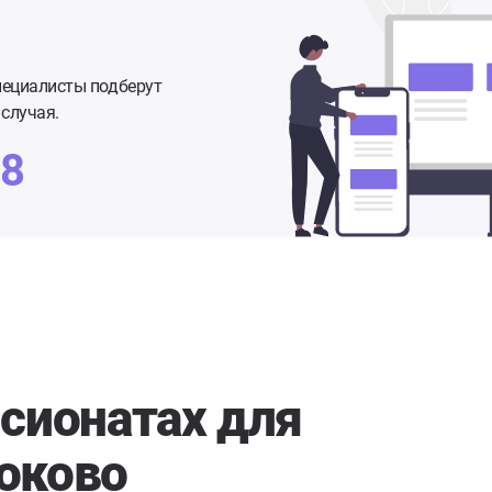
пециалисты подберут
случая.
48
сионатах для
оково