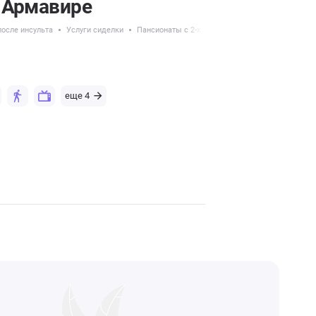
 Армавире
осле инсульта
Услуги сиделки
Пансионаты с 2-х местным размещением
еще 4