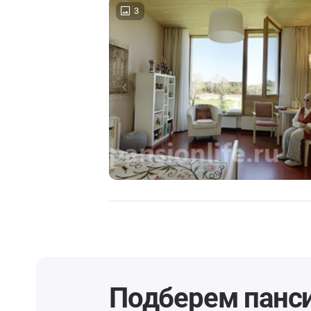
3
Подберем панс