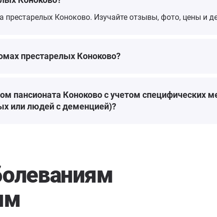
ма престарелых Коноково. Изучайте отзывы, фото, цены и 
вичу
 и
тся
ашла
домах престарелых Коноково?
й
фото
ом пансионата Коноково с учетом специфических м
ых или людей с деменцией)?
болеваниям
ям