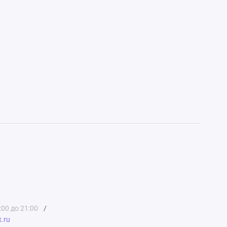
:00 до 21:00
/
.ru