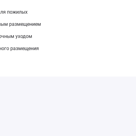
для пожилых
тным размещением
точным уходом
ного размещения