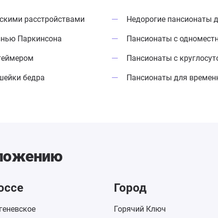
ескими расстройствами
Недорогие пансионаты 
знью Паркинсона
Пансионаты с одномес
геймером
Пансионаты с круглосу
шейки бедра
Пансионаты для времен
оложению
оссе
Город
геневское
Горячий Ключ