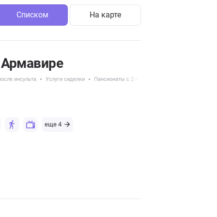
Списком
На карте
 Армавире
осле инсульта
Услуги сиделки
Пансионаты с 2-х местным размещением
еще 4