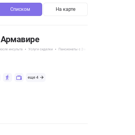
Списком
На карте
 Армавире
осле инсульта
Услуги сиделки
Пансионаты с 2-х местным размещением
еще 4