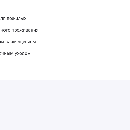
для пожилых
ьного проживания
ным размещением
точным уходом