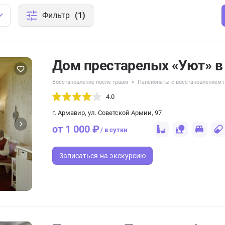
Фильтр
(1)
Дом престарелых «Уют» в
Восстановление после травм
Пансионаты с восстановлением п
4.0
г. Армавир, ул. Советской Армии, 97
от 1 000 ₽
/ в сутки
Записаться
на экскурсию