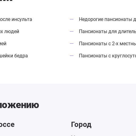
осле инсульта
Недорогие пансионаты 
ых людей
Пансионаты для длител
ией
Пансионаты с 2-х мест
шейки бедра
Пансионаты с круглосу
оложению
оссе
Город