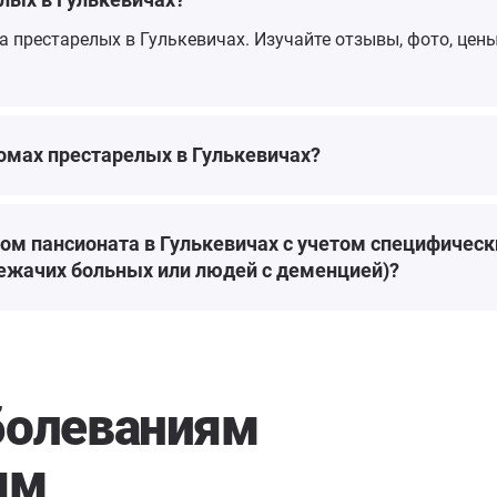
ма престарелых в Гулькевичах. Изучайте отзывы, фото, це
вичу
 и
тся
ашла
омах престарелых в Гулькевичах?
й
фото
ом пансионата в Гулькевичах с учетом специфичес
лежачих больных или людей с деменцией)?
болеваниям
ям