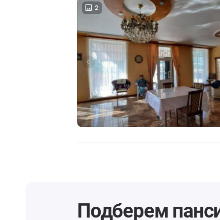
2
Подберем панс