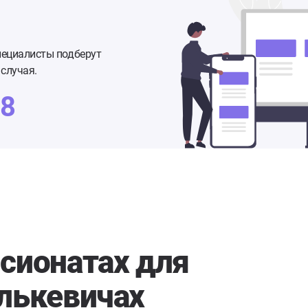
пециалисты подберут
случая.
48
сионатах для
лькевичах