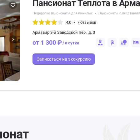
Пансионат Теплота в Арм
Недорогие пансионаты для пожилых
Пансионаты с восстанов
4.0
7 отзывов
Армавир 3-й Заводской пер., д. 3
от 1 300 ₽
/ в сутки
Записаться
на экскурсию
ионат