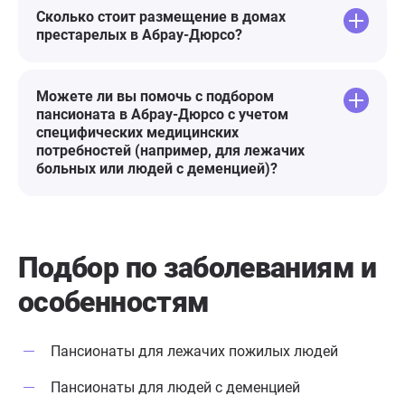
обеспечивает должный уход за
Сколько стоит размещение в домах
моей бабушкой,кстати,даже
престарелых в Абрау-Дюрсо?
присылают фото и видео отчеты
❤️❤️❤️
Можете ли вы помочь с подбором
пансионата в Абрау-Дюрсо с учетом
специфических медицинских
потребностей (например, для лежачих
больных или людей с деменцией)?
Подбор по заболеваниям
и
особенностям
Пансионаты для лежачих пожилых людей
Пансионаты для людей с деменцией